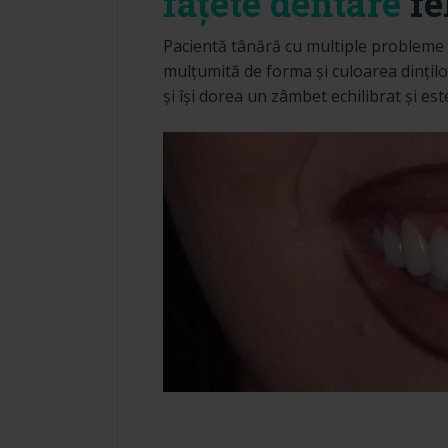
fațete dentare
fe
Pacientă tânără cu multiple probleme 
mulțumită de forma și culoarea dințil
și își dorea un zâmbet echilibrat și este