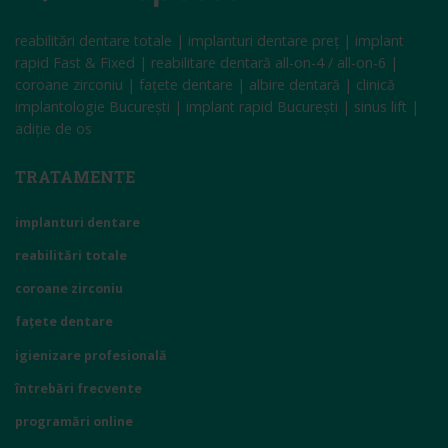
reabilitări dentare totale | implanturi dentare preț | implant
rapid Fast & Fixed | reabilitare dentară all-on-4 / all-on-6 |
coroane zirconiu | fațete dentare | albire dentară | clinică
implantologie București | implant rapid București | sinus lift |
adiție de os
TRATAMENTE
implanturi dentare
reabilitări totale
coroane zirconiu
fațete dentare
igienizare profesională
întrebări frecvente
programări online