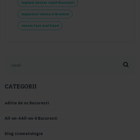
implant dentar rapid Bucuresti
implanturi dentare Bredent
sistem Fast and Fixed
Search for:
CATEGORII
aditie de os Bucuresti
All-on-4 All-on-6 Bucuresti
blog stomatologie