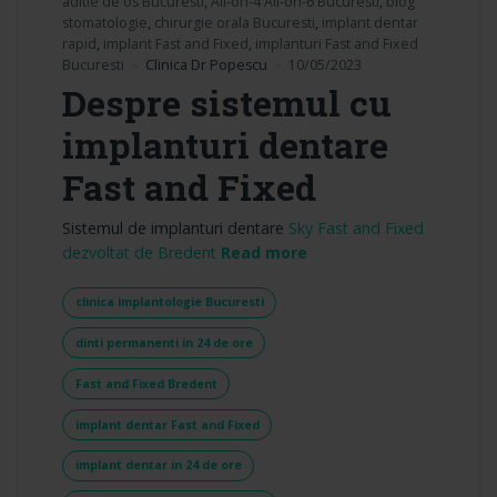
aditie de os Bucuresti
,
All-on-4 All-on-6 Bucuresti
,
blog
stomatologie
,
chirurgie orala Bucuresti
,
implant dentar
rapid
,
implant Fast and Fixed
,
implanturi Fast and Fixed
Bucuresti
Clinica Dr Popescu
10/05/2023
Despre sistemul cu
implanturi dentare
Fast and Fixed
Sistemul de implanturi dentare
Sky Fast and Fixed
„Despre sistemul cu imp
dezvoltat de Bredent
Read more
clinica implantologie Bucuresti
dinti permanenti in 24 de ore
Fast and Fixed Bredent
implant dentar Fast and Fixed
implant dentar in 24 de ore