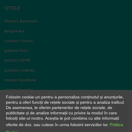
UTILE
dentist București
despre noi
contact clinică
galerie foto
politică GDPR
politică cookies
review Facebook
review Google
Folosim cookie-uri pentru a personaliza conținutul și anunțurile,
pentru a oferi funcții de rețele sociale și pentru a analiza traficul.
De asemenea, le oferim partenerilor de rețele sociale, de
publicitate și de analize informații cu privire la modul în care
SOLICITĂ PROGRAMARE
folosiți site-ul nostru. Aceștia le pot combina cu alte informații
+4 0722 474 796
oferite de dvs. sau culese în urma folosirii serviciilor lor.
Politica