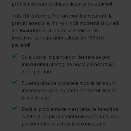
problemele care te țineau departe de a zâmbi!
Totul fără durere, într-un mod transparent, la
prețuri accesibile, într-o clinică modernă și curată
din
București
și cu ajutorul medicilor de
încredere, care au ajutat alți peste 1500 de
pacienți!
Cu ajutorul implanturilor dentare se pot
înlocui dinții afectați de boala parodontală,
dinții pierduți.
Putem scăpa de protezele mobile care sunt
incomode și care nu oferă confortul necesar
la masticație.
Dacă ai probleme de masticație, te ferești să
zâmbești, ai pierdut dinții din cauza unei boli
parodontale, te aștept la o consultație.