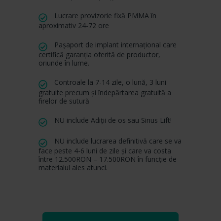
Lucrare provizorie fixă PMMA în
aproximativ 24-72 ore
Pașaport de implant internațional care
certifică garanția oferită de productor,
oriunde în lume.
Controale la 7-14 zile, o lună, 3 luni
gratuite precum și îndepărtarea gratuită a
firelor de sutură
NU include Adiții de os sau Sinus Lift!
NU include lucrarea definitivă care se va
face peste 4-6 luni de zile și care va costa
între 12.500RON – 17.500RON în funcție de
materialul ales atunci.