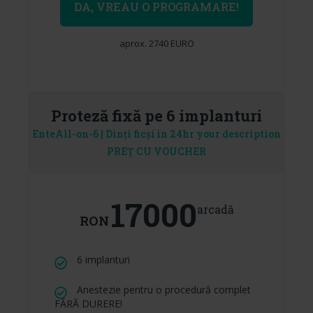
DA, VREAU O PROGRAMARE!
aprox. 2740 EURO
Proteză fixă pe 6 implanturi
EnteAll-on-6 | Dinți ficși în 24hr your description
PREȚ CU VOUCHER
17000
arcadă
RON
6 implanturi
Anestezie pentru o procedură complet
FĂRĂ DURERE!