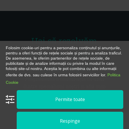
Hai să rezolvăm
Folosim cookie-uri pentru a personaliza conținutul și anunțurile,
împreună problema
pentru a oferi funcții de rețele sociale și pentru a analiza traficul.
De asemenea, le oferim partenerilor de rețele sociale, de
publicitate și de analize informații cu privire la modul în care
dinților lipsă!
folosiți site-ul nostru. Aceștia le pot combina cu alte informații
oferite de dvs. sau culese în urma folosirii serviciilor lor.
Politica
Programează o consultație cu unul
Cookie
dintre specialiștii noștri și află cum
poți să-ți recuperezi zâmbetul cât mai
Permite toate
curând posibil, cu ajutorul
implanturilor dentare.
Respinge