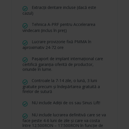
Extracții dentare incluse (dacă este
cazul)
Tehnica A-PRF pentru Accelerarea
vindecarii (inclus în preț)
Lucrare provizorie fixă PMMA în
aproximativ 24-72 ore
Pașaport de implant internațional care
certifică garanția oferită de productor,
oriunde în lume.
Controale la 7-14 zile, o lună, 3 luni
gratuite precum și îndepărtarea gratuită a
firelor de sutură
NU include Adiții de os sau Sinus Lift!
NU include lucrarea definitivă care se va
face peste 4-6 luni de zile și care va costa
între 12.500RON – 17.500RON în funcție de