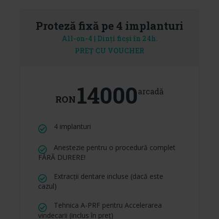
Proteză fixă pe 4 implanturi
All-on-4 | Dinți ficși în 24h.
PREȚ CU VOUCHER
14000
arcadă
RON
4 implanturi
Anestezie pentru o procedură complet
FĂRĂ DURERE!
Extracții dentare incluse (dacă este
cazul)
Tehnica A-PRF pentru Accelerarea
vindecarii (inclus în preț)