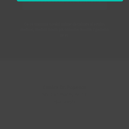
PROGRAMEAZĂ O CONSULTAȚIE
Ca să mențină nivelul ridicat de calitate al actului
medical, medicii noștri pot consulta maxim 7 pacienți
pe zi.
Clinica Dr. Popescu
Str. Callimachi, nr. 13
București