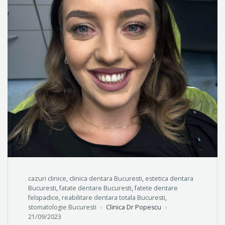
cazuri clinice
,
clinica dentara Bucuresti
,
estetica dentara
Bucuresti
,
fatate dentare Bucuresti
,
fatete dentare
felspadice
,
reabilitare dentara totala Bucuresti
,
stomatologie Bucuresti
Clinica Dr Popescu
21/09/2023